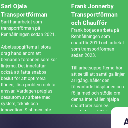
Sari Ojala
Frank Jonnerby
Transportförman
Transportförman
Sari har arbetat som
och Chaufför
transportförman på
Frank började arbeta på
Renhållningen sedan 2021.
Renhållningen som
chaufför 2010 och arbetat
Arbetsuppgifterna i stora
som transportförman
drag handlar om att
sedan 2023.
bemanna fordonen som kör
linjerna. Det innefattar
Till arbetsuppgifterna hör
också att fatta snabba
att se till att samtliga linjer
beslut för att optimera
är igång, håller den
flöden, lösa problem och ta
förväntade tidsplanen och
ansvar. Vardagen präglas
följa med och stödja om
dessutom av arbete med
denna inte håller. hjälpa
system, teknik och
chaufförer som ev.
innovation. Sist men inte
orsakats av driftstopp eller
minst är samarbetet med
försening - där det blir att
chaufförerna en central del
omplanera och ibland själv