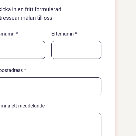
icka in en fritt formulerad
tresseanmälan till oss
örnamn
Efternamn
postadress
ämna ett meddelande