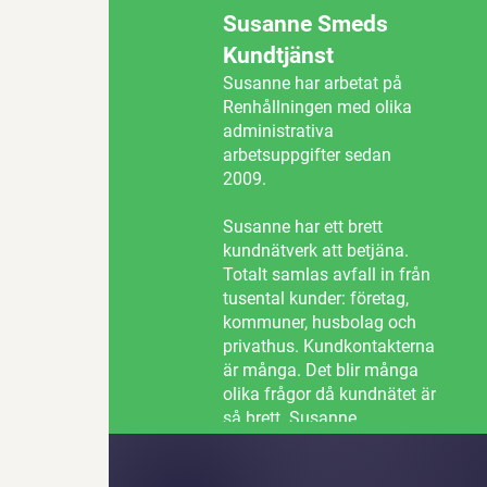
Susanne Smeds
Kundtjänst
Susanne har arbetat på
Renhållningen med olika
administrativa
arbetsuppgifter sedan
2009.
Susanne har ett brett
kundnätverk att betjäna.
Totalt samlas avfall in från
tusental kunder: företag,
kommuner, husbolag och
privathus. Kundkontakterna
är många. Det blir många
olika frågor då kundnätet är
så brett. Susanne
uppskattar både
variationen och