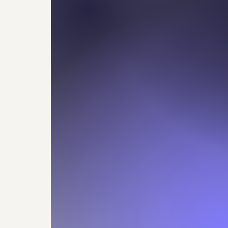
problemlösningen.
Inga lediga tjänster inom 
Skicka oss