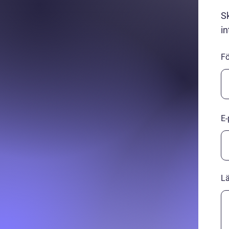
av arbetet.
hoppa in. Planering och
Sk
optimering av linjer är
också en viktig del av
in
vardagen. Roligast är
variationen i jobbet.
ditt område?
F
 ditt cv
E-
L